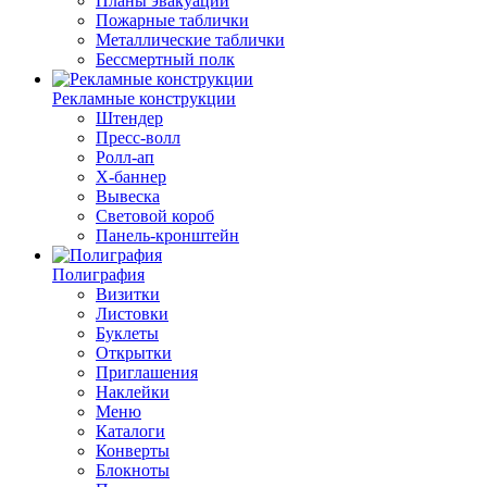
Планы эвакуации
Пожарные таблички
Металлические таблички
Бессмертный полк
Рекламные конструкции
Штендер
Пресс-волл
Ролл-ап
Х-баннер
Вывеска
Световой короб
Панель-кронштейн
Полиграфия
Визитки
Листовки
Буклеты
Открытки
Приглашения
Наклейки
Меню
Каталоги
Конверты
Блокноты