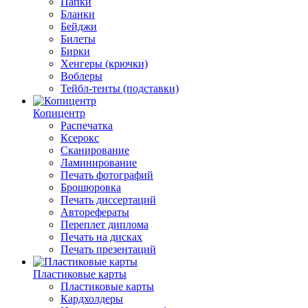
Папки
Бланки
Бейджи
Билеты
Бирки
Хенгеры (крючки)
Воблеры
Тейбл-тенты (подставки)
Копицентр
Распечатка
Ксерокс
Сканирование
Ламинирование
Печать фотографий
Брошюровка
Печать диссертаций
Авторефераты
Переплет диплома
Печать на дисках
Печать презентаций
Пластиковые карты
Пластиковые карты
Кардхолдеры