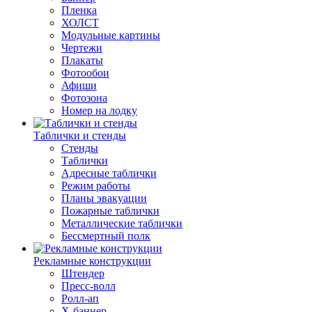
Пленка
ХОЛСТ
Модульные картины
Чертежи
Плакаты
Фотообои
Афиши
Фотозона
Номер на лодку
Таблички и стенды
Стенды
Таблички
Адресные таблички
Режим работы
Планы эвакуации
Пожарные таблички
Металлические таблички
Бессмертный полк
Рекламные конструкции
Штендер
Пресс-волл
Ролл-ап
Х-баннер