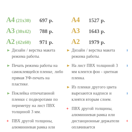
 КОНСТРУКЦИИ
А4
А4
697 р.
1527 р.
(21х30)
А3
А3
788 р.
1643 р.
(30х42)
А2
А2
971 р.
1979 р.
(42х60)
Дизайн / верстка макета
Дизайн / верстка макета
режима работы.
режима работы.
Печать режима работы на
На лист ПВХ толщиной 3
самоклеящейся пленке, либо
мм клеится фон - цветная
прямая УФ-печать на
пленка.
пластике.
Из пленки другого цвета
Поклейка отпечатанной
вырезаются надписи и
пленки с подворотами по
клеятся вторым слоем.
периметру на лист ПВХ
ПВХ другой толщины,
толщиной 3 мм.
алюминиевая рамка или
ПВХ другой толщины,
дистанционные держатели
алюминиевая рамка или
оплачивается