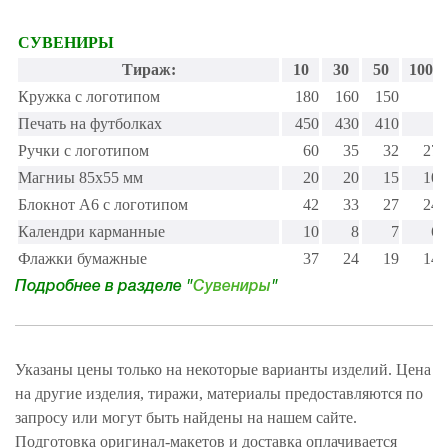
СУВЕНИРЫ
Тираж:
10
30
50
100
Кружка с логотипом
180
160
150
Печать на футболках
450
430
410
Ручки с логотипом
60
35
32
27
Магниы 85х55 мм
20
20
15
10
Блокнот А6 с логотипом
42
33
27
24
Календри карманные
10
8
7
6
Флажки бумажные
37
24
19
14
Подробнее в разделе "
Сувениры
"
Указаны цены только на некоторые варианты изделий. Цена
на другие изделия, тиражи, материалы предоставляются по
запросу или могут быть найдены на нашем сайте.
Подготовка оригинал-макетов и доставка оплачивается