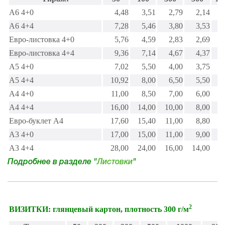
А6 4+0
4,48
3,51
2,79
2,14
1
А6 4+4
7,28
5,46
3,80
3,53
2
Евро-листовка 4+0
5,76
4,59
2,83
2,69
2
Евро-листовка 4+4
9,36
7,14
4,67
4,37
3
А5 4+0
7,02
5,50
4,00
3,75
3
А5 4+4
10,92
8,00
6,50
5,50
4
А4 4+0
11,00
8,50
7,00
6,00
4
А4 4+4
16,00
14,00
10,00
8,00
6
Евро-буклет А4
17,60
15,40
11,00
8,80
6
А3 4+0
17,00
15,00
11,00
9,00
6
А3 4+4
28,00
24,00
16,00
14,00
9
Подробнее в разделе "
Листовки
"
2
ВИЗИТКИ: глянцевый картон, плотность 300 г/м